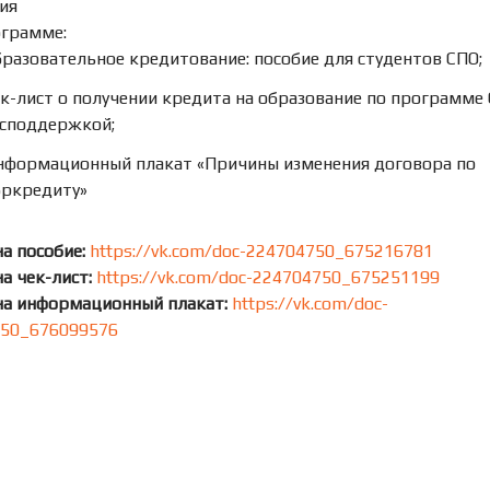
ия
ограмме:
разовательное кредитование: пособие для студентов СПО;
к-лист о получении кредита на образование по программе 
осподдержкой;
нформационный плакат «Причины изменения договора по
бркредиту»
а пособие:
https://vk.com/doc-224704750_675216781
а чек-лист:
https://vk.com/doc-224704750_675251199
на информационный плакат:
https://vk.com/doc-
50_676099576