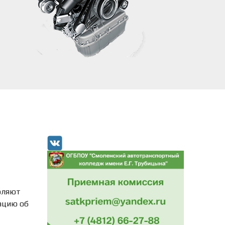
оляют
ацию об